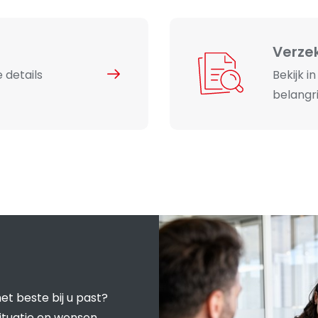
Verze
 details
Bekijk i
belangri
et beste bij u past?
ituatie en wensen.