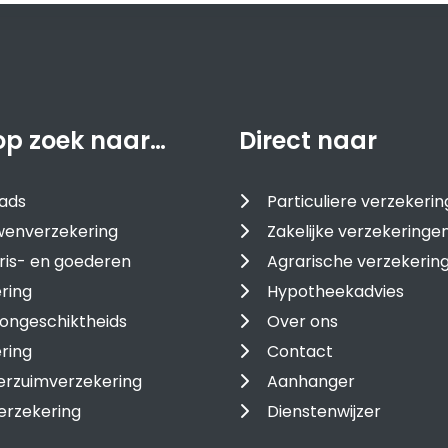
op zoek naar…
Direct naar
ads
Particuliere verzekeri
enverzekering
Zakelijke verzekeringe
ris- en goederen
Agrarische verzekerin
ring
Hypotheekadvies
ongeschiktheids
Over ons
ring
Contact
erzuimverzekering
Aanhanger
erzekering
Dienstenwijzer