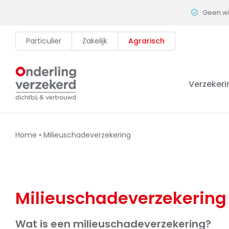
Skip
Geen w
to
content
Particulier
Zakelijk
Agrarisch
Verzeker
Home
•
Milieuschadeverzekering
Milieuschadeverzekering
Wat is een milieuschadeverzekering?