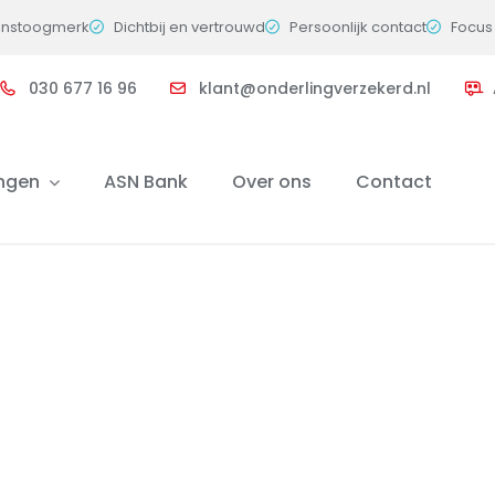
instoogmerk
Dichtbij en vertrouwd
Persoonlijk contact
Focus 
030 677 16 96
klant@onderlingverzekerd.nl
ingen
ASN Bank
Over ons
Contact