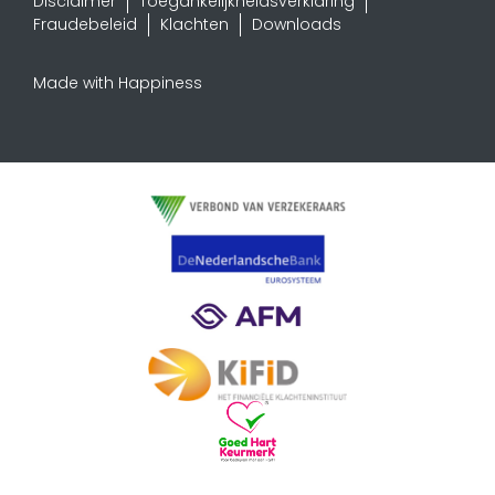
Disclaimer
Toegankelijkheidsverklaring
Fraudebeleid
Klachten
Downloads
Made with Happiness