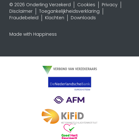
© 2026 Onderling Verzekerd
Cookies
Privacy
Disclaimer
Toegankelijkheidsverklaring
Fraudebeleid
Klachten
Downloads
Made with Happiness