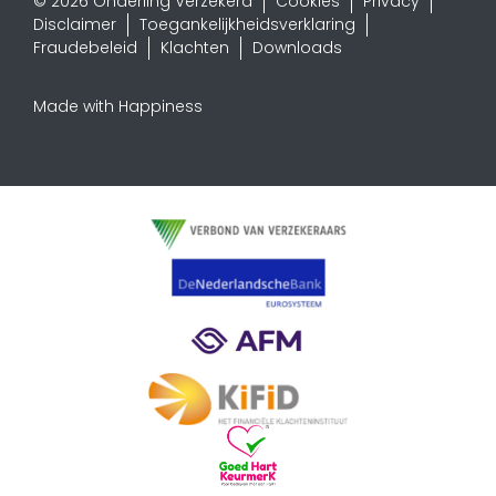
© 2026 Onderling Verzekerd
Cookies
Privacy
Disclaimer
Toegankelijkheidsverklaring
Fraudebeleid
Klachten
Downloads
Made with Happiness