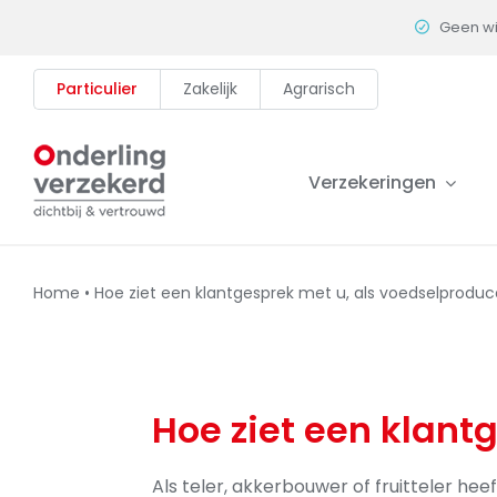
Skip
Geen w
to
content
Particulier
Zakelijk
Agrarisch
Verzekeringen
Home
•
Hoe ziet een klantgesprek met u, als voedselproduce
Hoe ziet een klant
Als teler, akkerbouwer of fruitteler he