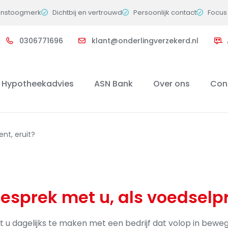
instoogmerk
Dichtbij en vertrouwd
Persoonlijk contact
Focus 
0306771696
klant@onderlingverzekerd.nl
Hypotheekadvies
ASN Bank
Over ons
Con
nt, eruit?
gesprek met u, als voedselp
eft u dagelijks te maken met een bedrijf dat volop in bewe