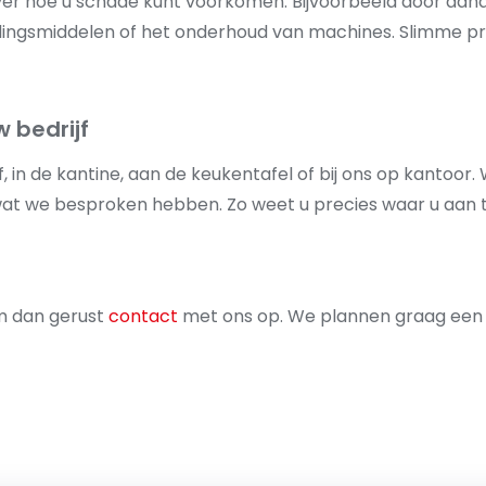
 hoe u schade kunt voorkomen. Bijvoorbeeld door aandach
rijdingsmiddelen of het onderhoud van machines. Slimme 
 bedrijf
, in de kantine, aan de keukentafel of bij ons op kantoor. 
 wat we besproken hebben. Zo weet u precies waar u aan 
m dan gerust
contact
met ons op. We plannen graag een mo