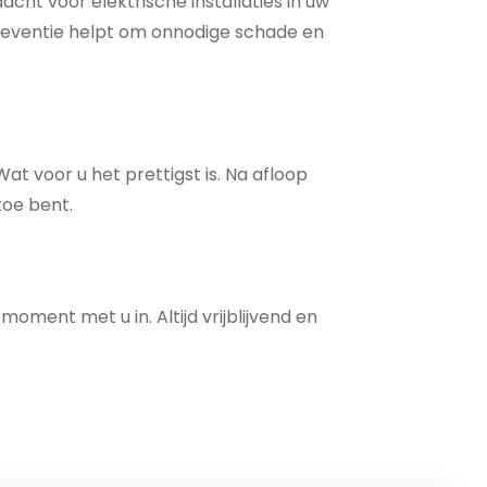
t voor elektrische installaties in uw
preventie helpt om onnodige schade en
Wat voor u het prettigst is. Na afloop
toe bent.
ment met u in. Altijd vrijblijvend en