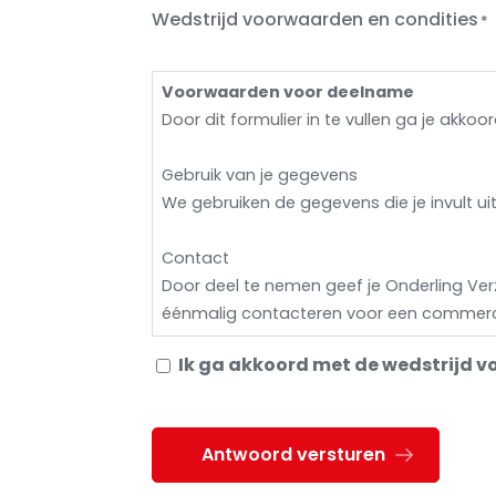
Wedstrijd voorwaarden en condities
Voorwaarden voor deelname
Door dit formulier in te vullen ga je akko
Gebruik van je gegevens
We gebruiken de gegevens die je invult u
Contact
Door deel te nemen geef je Onderling Ve
éénmalig contacteren voor een commerci
Ik ga akkoord met de wedstrijd v
Bewaartermijn
De door jou ingevulde gegevens worden 
Vrijwillige deelname
Antwoord versturen
Het invullen van dit formulier is volledig