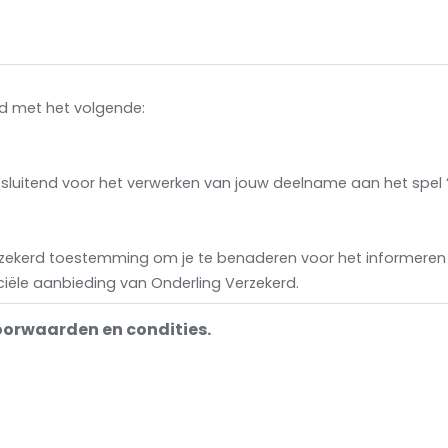
ord met het volgende:
itsluitend voor het verwerken van jouw deelname aan het spe
rzekerd toestemming om je te benaderen voor het informeren 
ële aanbieding van Onderling Verzekerd.
oorwaarden en condities.
na afloop van de Boerendag maximaal 2 maanden verwijderd
 vrijwillig. Je kunt op elk moment stoppen met deelnemen.