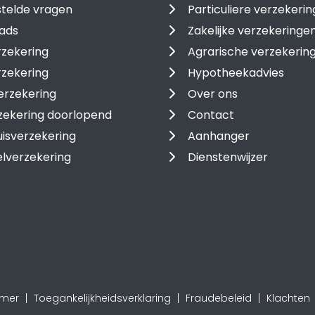
telde vragen
Particuliere verzekeri
ads
Zakelijke verzekeringe
zekering
Agrarische verzekerin
rzekering
Hypotheekadvies
erzekering
Over ons
zekering doorlopend
Contact
isverzekering
Aanhanger
lverzekering
Dienstenwijzer
imer
Toegankelijkheidsverklaring
Fraudebeleid
Klachten