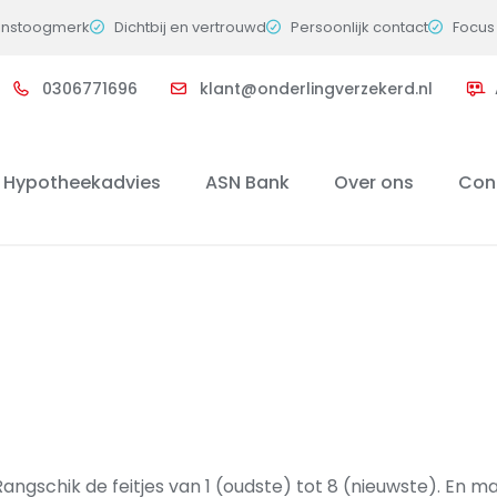
instoogmerk
Dichtbij en vertrouwd
Persoonlijk contact
Focus 
0306771696
klant@onderlingverzekerd.nl
Hypotheekadvies
ASN Bank
Over ons
Con
gschik de feitjes van 1 (oudste) tot 8 (nieuwste). En ma