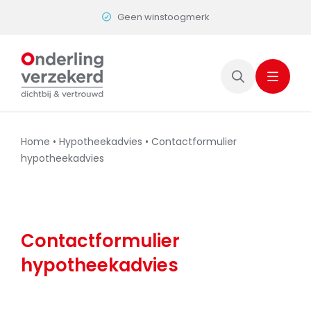
Skip
Dichtbij en vertrouwd
to
content
Home
•
Hypotheekadvies
•
Contactformulier
hypotheekadvies
Contactformulier
hypotheekadvies