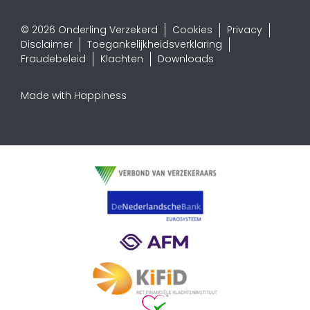
© 2026 Onderling Verzekerd
Cookies
Privacy
Disclaimer
Toegankelijkheidsverklaring
Fraudebeleid
Klachten
Downloads
Made with Happiness