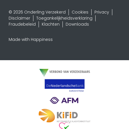
© 2026 Onderling Verzekerd
Cookies
Privacy
Disclaimer
Toegankelijkheidsverklaring
Fraudebeleid
Klachten
Downloads
Made with Happiness