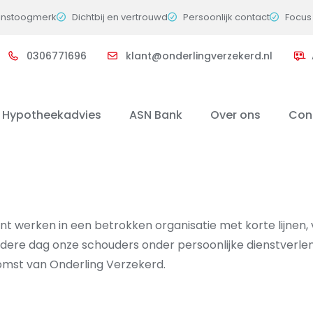
instoogmerk
Dichtbij en vertrouwd
Persoonlijk contact
Focus 
0306771696
klant@onderlingverzekerd.nl
Hypotheekadvies
ASN Bank
Over ons
Con
t werken in een betrokken organisatie met korte lijnen, 
iedere dag onze schouders onder persoonlijke dienstverlen
mst van Onderling Verzekerd.