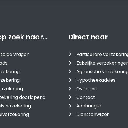
op zoek naar…
Direct naar
telde vragen
Particuliere verzekeri
ads
Zakelijke verzekeringe
zekering
Agrarische verzekerin
rzekering
Hypotheekadvies
erzekering
Over ons
zekering doorlopend
Contact
isverzekering
Aanhanger
lverzekering
Dienstenwijzer