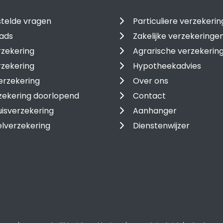
telde vragen
Particuliere verzekeri
ads
Zakelijke verzekeringe
zekering
Agrarische verzekerin
rzekering
Hypotheekadvies
erzekering
Over ons
zekering doorlopend
Contact
isverzekering
Aanhanger
lverzekering
Dienstenwijzer