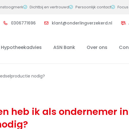
instoogmerk
Dichtbij en vertrouwd
Persoonlijk contact
Focus 
0306771696
klant@onderlingverzekerd.nl
Hypotheekadvies
ASN Bank
Over ons
Con
oedselproductie nodig?
n heb ik als ondernemer in
nodig?