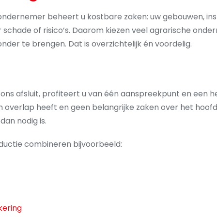
wondernemer beheert u kostbare zaken: uw gebouwen, inst
er schade of risico’s. Daarom kiezen veel agrarische on
der te brengen. Dat is overzichtelijk én voordelig.
ns afsluit, profiteert u van één aanspreekpunt en een h
 overlap heeft en geen belangrijke zaken over het hoofd zi
an nodig is.
ductie combineren bijvoorbeeld:
kering