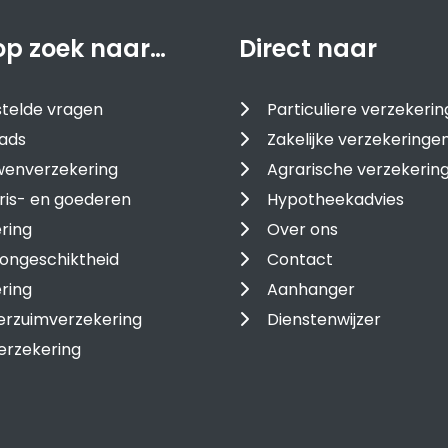
op zoek naar…
Direct naar
telde vragen
Particuliere verzekeri
ads
Zakelijke verzekeringe
enverzekering
Agrarische verzekerin
ris- en goederen
Hypotheekadvies
ring
Over ons
ongeschiktheid
Contact
ring
Aanhanger
erzuimverzekering
Dienstenwijzer
erzekering