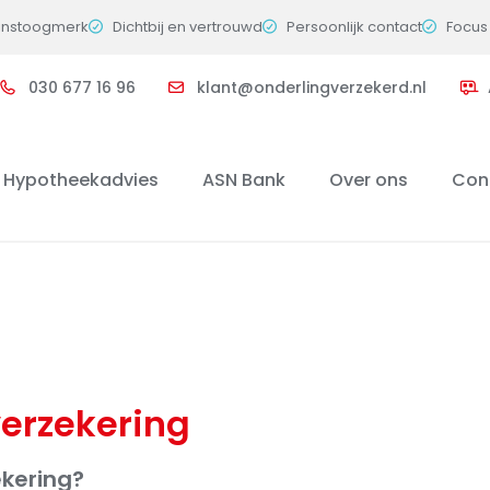
instoogmerk
Dichtbij en vertrouwd
Persoonlijk contact
Focus 
030 677 16 96
klant@onderlingverzekerd.nl
Hypotheekadvies
ASN Bank
Over ons
Con
erzekering
ekering?