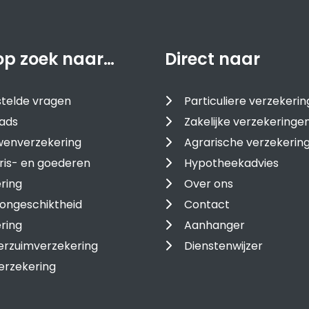
op zoek naar…
Direct naar
telde vragen
Particuliere verzekeri
ads
Zakelijke verzekeringe
enverzekering
Agrarische verzekerin
ris- en goederen
Hypotheekadvies
ring
Over ons
ongeschiktheid
Contact
ring
Aanhanger
erzuimverzekering
Dienstenwijzer
erzekering