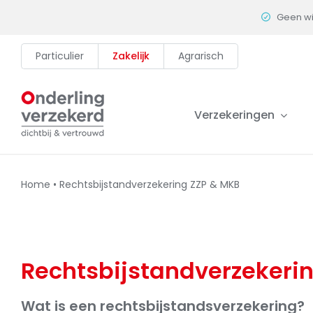
Skip
Geen w
to
content
Particulier
Zakelijk
Agrarisch
Verzekeringen
Home
•
Rechtsbijstandverzekering ZZP & MKB
Rechtsbijstandverzekeri
Wat is een rechtsbijstandsverzekering?