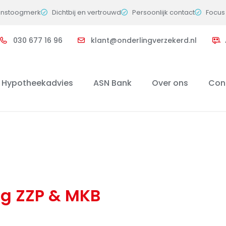
instoogmerk
Dichtbij en vertrouwd
Persoonlijk contact
Focus 
030 677 16 96
klant@onderlingverzekerd.nl
Hypotheekadvies
ASN Bank
Over ons
Con
ng ZZP & MKB