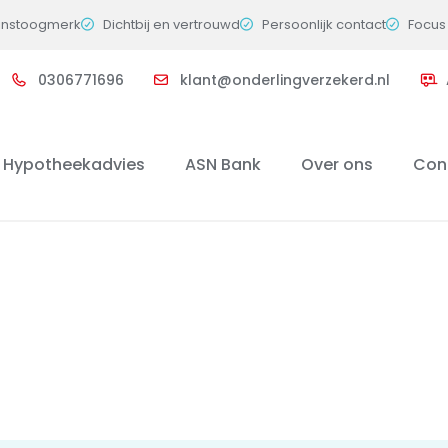
instoogmerk
Dichtbij en vertrouwd
Persoonlijk contact
Focus 
0306771696
klant@onderlingverzekerd.nl
Hypotheekadvies
ASN Bank
Over ons
Con