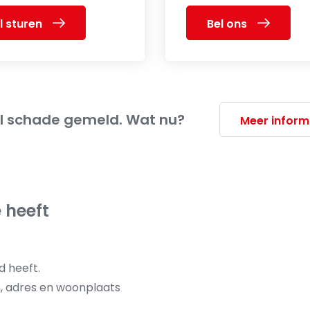
l sturen
Bel ons
al schade gemeld. Wat nu?
Meer inform
 heeft
d heeft.
m, adres en woonplaats