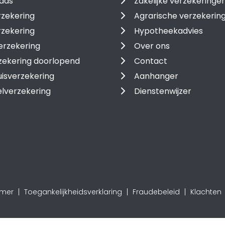
ads
Zakelijke verzekeringe
zekering
Agrarische verzekerin
rzekering
Hypotheekadvies
erzekering
Over ons
zekering doorlopend
Contact
isverzekering
Aanhanger
lverzekering
Dienstenwijzer
imer
Toegankelijkheidsverklaring
Fraudebeleid
Klachten