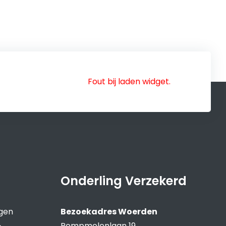
Fout bij laden widget.
Onderling Verzekerd
ngen
Bezoekadres Woerden
Pompmolenlaan 19