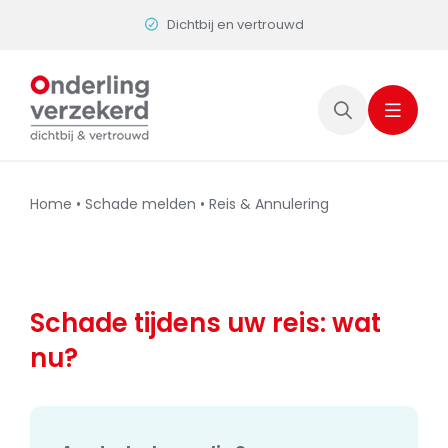
Skip
Persoonlijk contact
to
content
Home
•
Schade melden
•
Reis & Annulering
Schade tijdens uw reis: wat
nu?