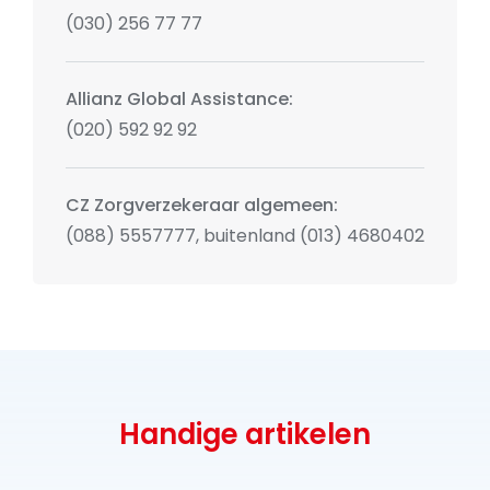
schadeformulier
(030) 256 77 77
in.
Heeft u nog vragen? Neem
contact
met ons
op: 030 677 16 96. U bent uiteraard ook
Allianz Global Assistance:
welkom op één van onze kantoren.
(020) 592 92 92
CZ Zorgverzekeraar algemeen:
(088) 5557777, buitenland (013) 4680402
Handige artikelen