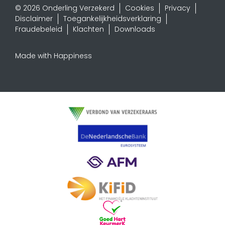
© 2026 Onderling Verzekerd
Cookies
Privacy
Disclaimer
Toegankelijkheidsverklaring
Fraudebeleid
Klachten
Downloads
Made with Happiness