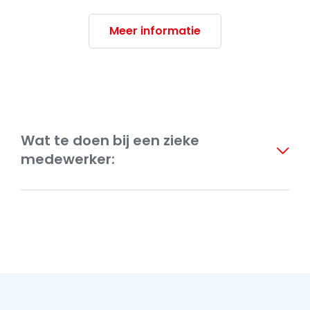
Meer informatie
Wat te doen bij een zieke
medewerker:
Meld dit direct bij de arbodienst of
bedrijfsarts
Meld dit direct via het werkgeversportaal
van uw verzekeraar.
Maak detail- en overzichtsfoto’s van de
schade.
Heeft u nog vragen? Neem
contact
met ons